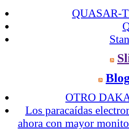
QUASAR-T25
Q
Sta
Sl
Blo
OTRO DAKA
Los paracaídas elect
ahora con mayor monitor