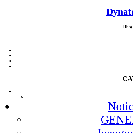
Dynate
Blog
CA
Notic
GENER
Inaugu