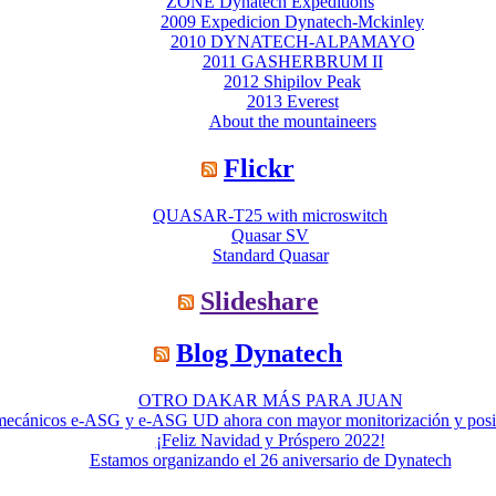
ZONE Dynatech Expeditions
2009 Expedicion Dynatech-Mckinley
2010 DYNATECH-ALPAMAYO
2011 GASHERBRUM II
2012 Shipilov Peak
2013 Everest
About the mountaineers
Flickr
QUASAR-T25 with microswitch
Quasar SV
Standard Quasar
Slideshare
Blog Dynatech
OTRO DAKAR MÁS PARA JUAN
omecánicos e-ASG y e-ASG UD ahora con mayor monitorización y posibil
¡Feliz Navidad y Próspero 2022!
Estamos organizando el 26 aniversario de Dynatech