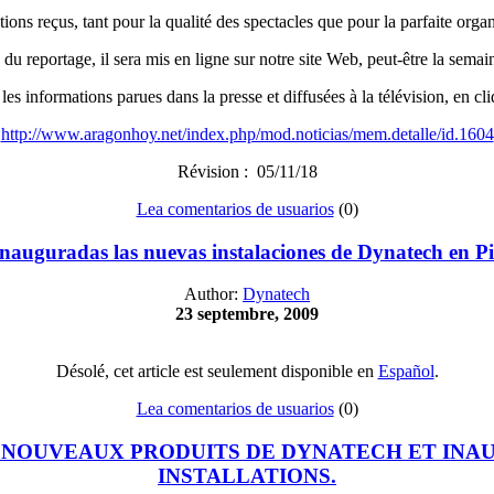
tions reçus, tant pour la qualité des spectacles que pour la parfaite org
u reportage, il sera mis en ligne sur notre site Web, peut-être la sema
 informations parues dans la presse et diffusées à la télévision, en cliq
http://www.aragonhoy.net/index.php/mod.noticias/mem.detalle/id.1604
Révision : 05/11/18
Lea comentarios de usuarios
(0)
Inauguradas las nuevas instalaciones de Dynatech en P
Author:
Dynatech
23 septembre, 2009
Désolé, cet article est seulement disponible en
Español
.
Lea comentarios de usuarios
(0)
ES NOUVEAUX PRODUITS DE DYNATECH ET IN
INSTALLATIONS.