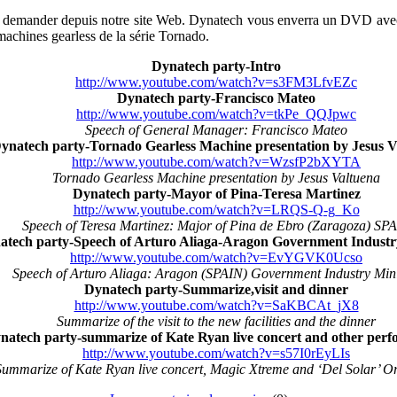
la demander depuis notre site Web. Dynatech vous enverra un DVD avec 
 machines gearless de la série Tornado.
Dynatech party-Intro
http://www.youtube.com/watch?v=s3FM3LfvEZc
Dynatech party-Francisco Mateo
http://www.youtube.com/watch?v=tkPe_QQJpwc
Speech of General Manager: Francisco Mateo
ynatech party-Tornado Gearless Machine presentation by Jesus V
http://www.youtube.com/watch?v=WzsfP2bXYTA
Tornado Gearless Machine presentation by Jesus Valtuena
Dynatech party-Mayor of Pina-Teresa Martinez
http://www.youtube.com/watch?v=LRQS-Q-g_Ko
Speech of Teresa Martinez: Major of Pina de Ebro (Zaragoza) SP
atech party-Speech of Arturo Aliaga-Aragon Government Industr
http://www.youtube.com/watch?v=EvYGVK0Ucso
Speech of Arturo Aliaga: Aragon (SPAIN) Government Industry Mini
Dynatech party-Summarize,visit and dinner
http://www.youtube.com/watch?v=SaKBCAt_jX8
Summarize of the visit to the new facilities and the dinner
natech party-summarize of Kate Ryan live concert and other per
http://www.youtube.com/watch?v=s57I0rEyLIs
Summarize of Kate Ryan live concert, Magic Xtreme and ‘Del Solar’ Or