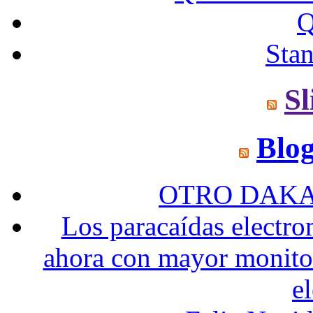
Q
Sta
Sl
Blo
OTRO DAKA
Los paracaídas elect
ahora con mayor monitor
e