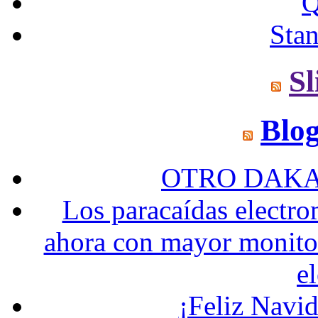
Q
Sta
Sl
Blo
OTRO DAKA
Los paracaídas elect
ahora con mayor monitor
e
¡Feliz Navi