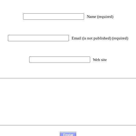
Name (required)
Email (is not published) (required)
Web site