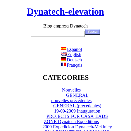
Dynatech-elevation
Blog empresa Dynatech
Español
English
Deutsch
Français
CATEGORIES
Nouvelles
GENERAL
nouvelles précédentes
GENERAL (précédentes)
19-09-2009 Inauguration
PROJECTS FOR CASA-EADS
ZONE Dynatech Expeditions
2009 Expedicion Dynatech-Mckinley