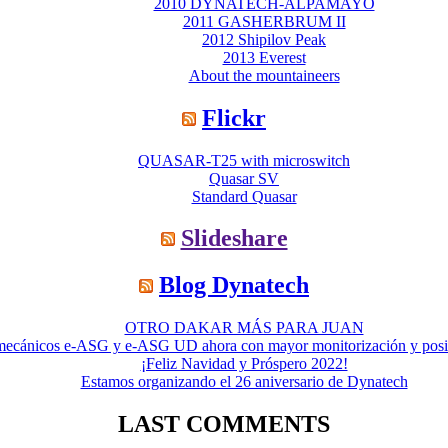
2010 DYNATECH-ALPAMAYO
2011 GASHERBRUM II
2012 Shipilov Peak
2013 Everest
About the mountaineers
Flickr
QUASAR-T25 with microswitch
Quasar SV
Standard Quasar
Slideshare
Blog Dynatech
OTRO DAKAR MÁS PARA JUAN
omecánicos e-ASG y e-ASG UD ahora con mayor monitorización y posibil
¡Feliz Navidad y Próspero 2022!
Estamos organizando el 26 aniversario de Dynatech
LAST COMMENTS